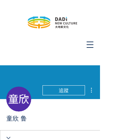
更多動作
追蹤
童欣 鲁