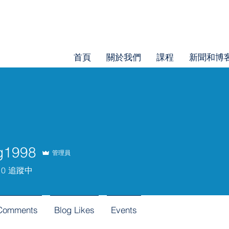
首頁
關於我們
課程
新聞和博
ng1998
管理員
98
0
追蹤中
 Comments
Blog Likes
Events