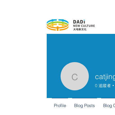
catji
catjing19
0
追蹤者
Profile
Blog Posts
Blog