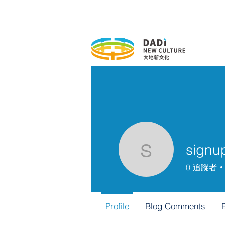
signu
signup7
0
追蹤者
Profile
Blog Comments