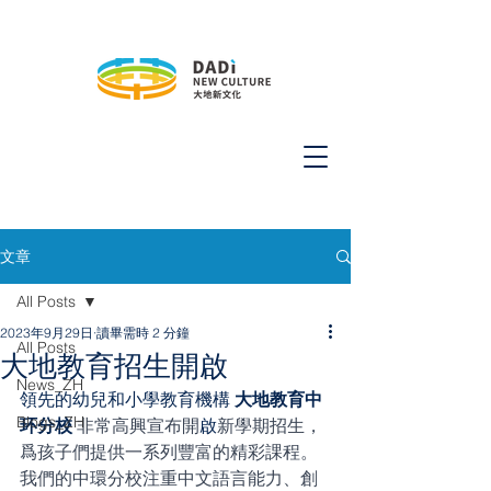
文章
All Posts
2023年9月29日
讀畢需時 2 分鐘
All Posts
大地教育招生開啟
News_ZH
領先的幼兒和小學教育機構 
大地教育中
Blogs_ZH
环分校 
非常高興宣布開
啟
新學期招生，
爲孩子們提供一系列豐富的精彩課程。
我們的中環分校注重中文語言能力、創