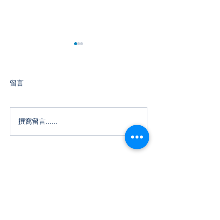
留言
撰寫留言......
大地教育學生於冰球賽事
大地教育迎接 20
及普通話表現亮眼
成長與歡樂的一
大地教育
中環本校