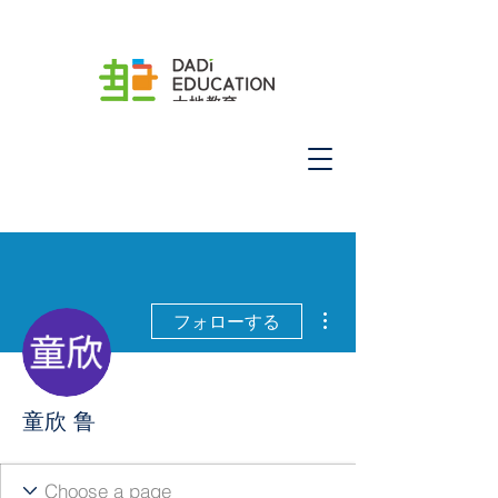
その他
フォローする
童欣 鲁