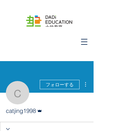
その他
フォローする
catjing1998
管理者
catjing1998