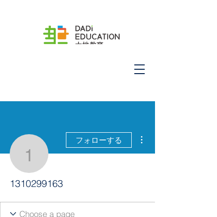
その他
フォローする
1310299163
1310299163